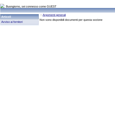
Buongiorno, sei connesso come GUEST
::
Argomenti generali
Articoli
Non sono disponibili documenti per questa sezione
Avviso ai fornitori