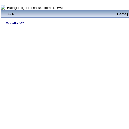
Buongiorno, sei connesso come GUEST
Home
|
Link
Modello "A"